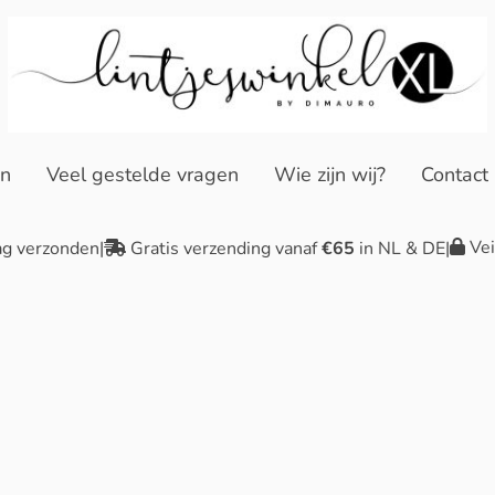
en
Veel gestelde vragen
Wie zijn wij?
Contact
Vei
ag verzonden
|
Gratis verzending vanaf
€65
in NL & DE
|