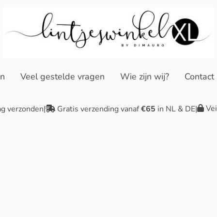
en
Veel gestelde vragen
Wie zijn wij?
Contact
Vei
ag verzonden
|
Gratis verzending vanaf
€65
in NL & DE
|